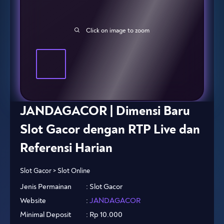
Click on image to zoom
JANDAGACOR | Dimensi Baru
Slot Gacor dengan RTP Live dan
Referensi Harian
Slot Gacor
Slot Online
Jenis Permainan
: Slot Gacor
Website
:
JANDAGACOR
Minimal Deposit
: Rp 10.000