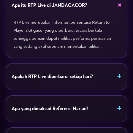
+
Apa itu RTP Live di JANDAGACOR?
RTP Live merupakan informasi persentase Return to
Player slot gacor yang diperbarui secara berkala
sehingga pemain dapat melihat performa permainan
yang sedang aktif sebelum menentukan pilihan.
+
Apakah RTP Live diperbarui setiap hari?
Ya. Informasi RTP Live slot gacor diperbarui secara rutin
sehingga pengguna dapat memperoleh referensi
+
Apa yang dimaksud Referensi Harian?
terbaru mengenai performa setiap permainan.
Referensi Harian berisi rekomendasi permainan slot