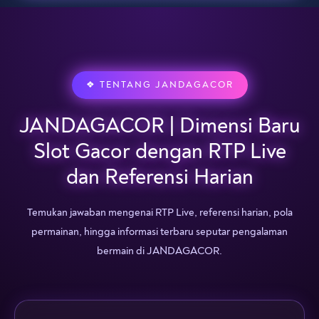
❖ TENTANG JANDAGACOR
JANDAGACOR | Dimensi Baru
Slot Gacor dengan RTP Live
dan Referensi Harian
Temukan jawaban mengenai RTP Live, referensi harian, pola
permainan, hingga informasi terbaru seputar pengalaman
bermain di JANDAGACOR.