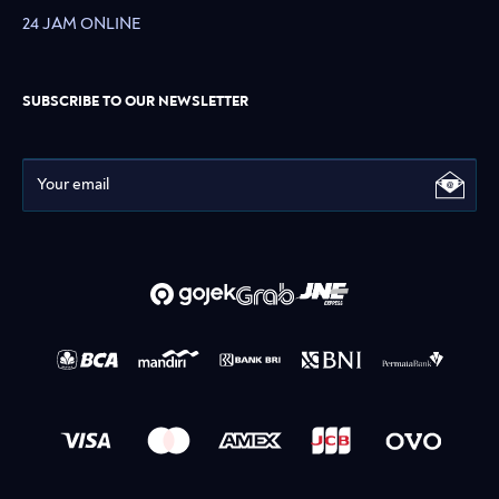
24 JAM ONLINE
SUBSCRIBE TO OUR NEWSLETTER
Your email