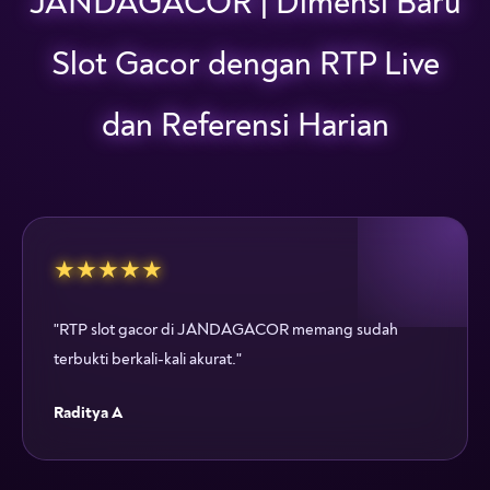
JANDAGACOR | Dimensi Baru
Slot Gacor dengan RTP Live
dan Referensi Harian
★★★★★
"RTP slot gacor di JANDAGACOR memang sudah
terbukti berkali-kali akurat."
Raditya A