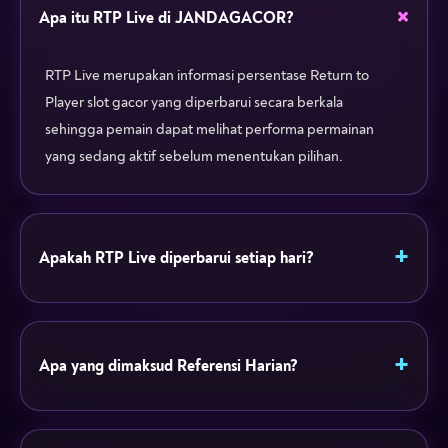
+
Apa itu RTP Live di JANDAGACOR?
RTP Live merupakan informasi persentase Return to
Player slot gacor yang diperbarui secara berkala
sehingga pemain dapat melihat performa permainan
yang sedang aktif sebelum menentukan pilihan.
+
Apakah RTP Live diperbarui setiap hari?
Ya. Informasi RTP Live slot gacor diperbarui secara rutin
sehingga pengguna dapat memperoleh referensi
+
Apa yang dimaksud Referensi Harian?
terbaru mengenai performa setiap permainan.
Referensi Harian berisi rekomendasi permainan slot