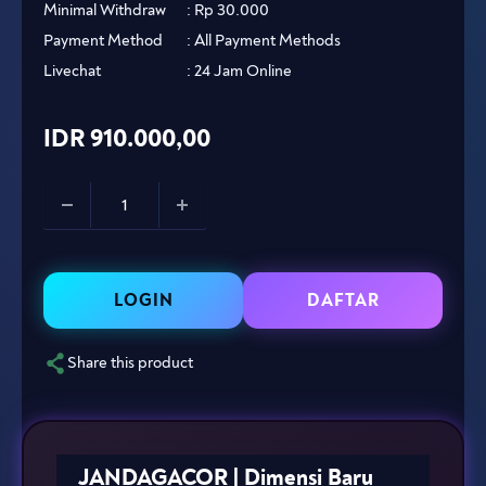
Minimal Withdraw
: Rp 30.000
Payment Method
: All Payment Methods
Livechat
: 24 Jam Online
IDR 910.000,00
Sale
price
LOGIN
DAFTAR
Share this product
JANDAGACOR | Dimensi Baru