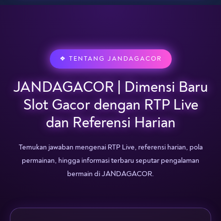
❖ TENTANG JANDAGACOR
JANDAGACOR | Dimensi Baru
Slot Gacor dengan RTP Live
dan Referensi Harian
Temukan jawaban mengenai RTP Live, referensi harian, pola
permainan, hingga informasi terbaru seputar pengalaman
bermain di JANDAGACOR.