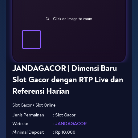
Click on image to zoom
JANDAGACOR | Dimensi Baru
Slot Gacor dengan RTP Live dan
Referensi Harian
Slot Gacor
Slot Online
Jenis Permainan
: Slot Gacor
Website
:
JANDAGACOR
Minimal Deposit
: Rp 10.000