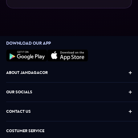
DOWNLOAD OUR APP
ABOUT JANDAGACOR
Search
OUR SOCIALS
CONTACT US
COSTUMER SERVICE