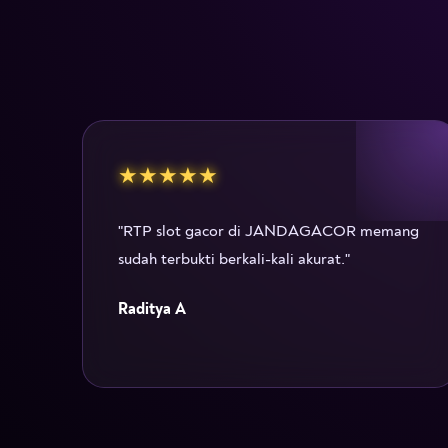
★★★★★
"RTP slot gacor di JANDAGACOR memang
sudah terbukti berkali-kali akurat."
Raditya A