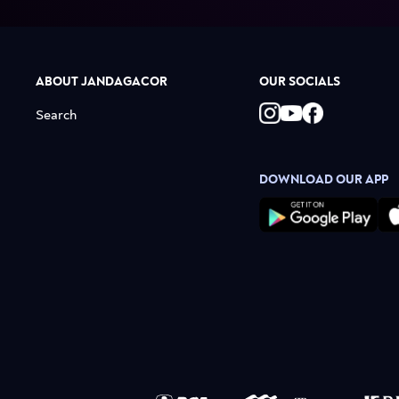
ABOUT JANDAGACOR
OUR SOCIALS
Search
DOWNLOAD OUR APP