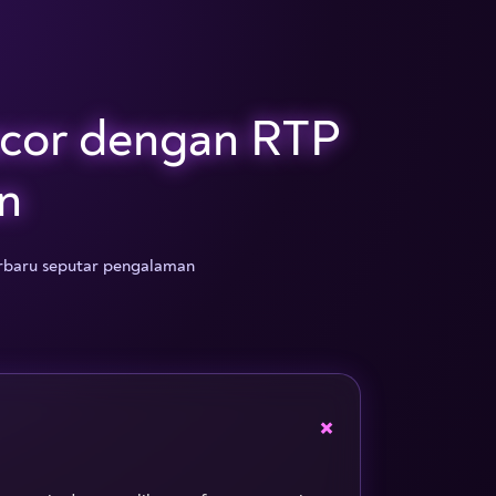
cor dengan RTP
an
erbaru seputar pengalaman
+