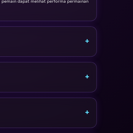
ga pemain dapat melihat performa permainan
+
rbaru mengenai performa setiap permainan.
+
erbagai data pendukung yang diperbarui
+
n performa yang stabil.