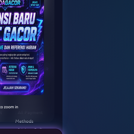
 dan Referensi
an
or
Slot Online
: Slot Gacor
nan
:
e
JANDAGACOR
l
: Rp 10.000
l
: Rp 30.000
aw
to zoom in
t
: All Payment
Methods
t
: 24 Jam Online