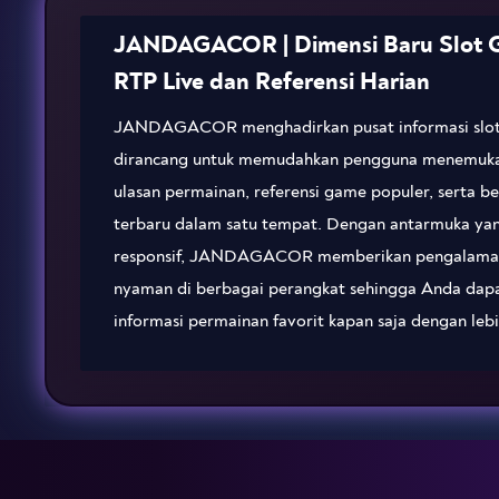
JANDAGACOR | Dimensi Baru Slot 
IDR 
Sale
RTP Live dan Referensi Harian
price
JANDAGACOR menghadirkan pusat informasi slot
dirancang untuk memudahkan pengguna menemuka
ulasan permainan, referensi game populer, serta b
LO
terbaru dalam satu tempat. Dengan antarmuka yan
responsif, JANDAGACOR memberikan pengalaman
Shar
nyaman di berbagai perangkat sehingga Anda dap
informasi permainan favorit kapan saja dengan lebi