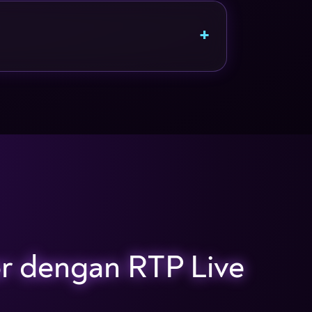
+
kala dalam satu platform yang mudah
eroleh referensi terbaru dengan cepat
 dengan RTP Live