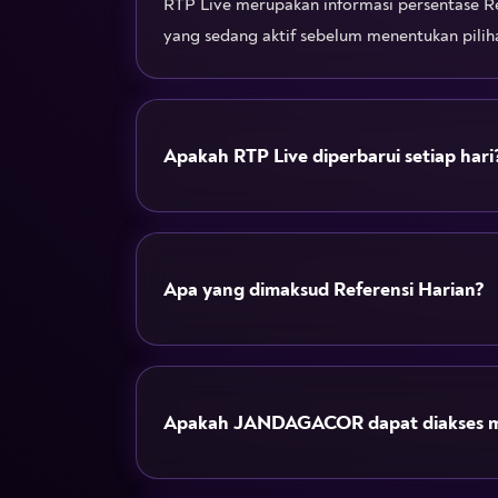
RTP Live merupakan informasi persentase Re
yang sedang aktif sebelum menentukan pilih
Apakah RTP Live diperbarui setiap hari
Ya. Informasi RTP Live slot gacor diperbar
Apa yang dimaksud Referensi Harian?
Referensi Harian berisi rekomendasi permai
setiap hari.
Apakah JANDAGACOR dapat diakses me
Tentu. Website telah dioptimalkan untuk sm