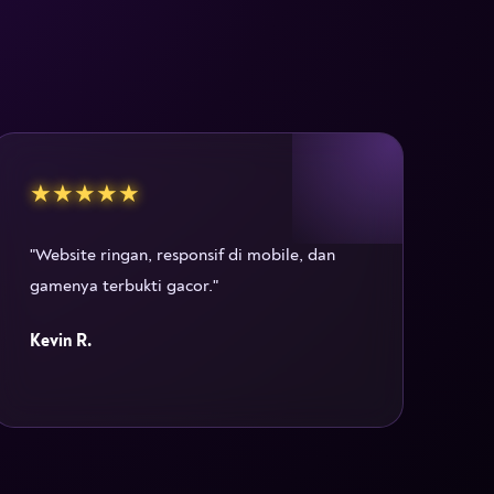
★★★★★
"Website ringan, responsif di mobile, dan
gamenya terbukti gacor."
Kevin R.