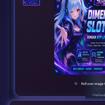
Live
Hari
Slot Gac
Jenis
Permai
Websit
Minima
Deposit
Minima
Withdr
Roll over image 
Paymen
Method
Livecha