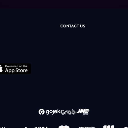
CONTACT US